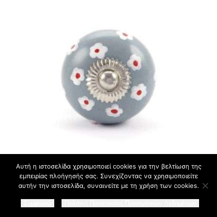
Χειροποίητο Κεραμικό Πόμολο
Αυτή η ιστοσελίδα χρησιμοποιεί cookies για την βελτίωση της
εμπειρίας πλοήγησής σας. Συνεχίζοντας να χρησιμοποιείτε
γκρι σιελ με μαργαρίτες (4cm-
αυτήν την ιστοσελίδα, συναινείτε με τη χρήση των cookies.
6cm-4mm)
€
5.00
Συμφωνώ
Πολιτική Προστασίας Προσωπικών Δεδομένων