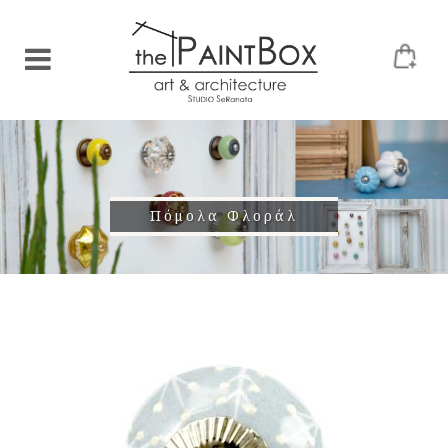
Πόμολα Φλοράλ