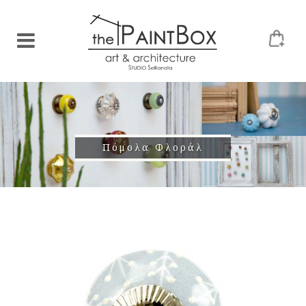
Πόμολα Φλοράλ