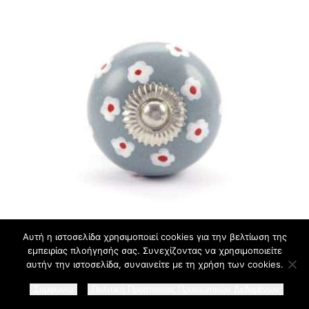
Χειροποίητο Κεραμικό Πόμολο
Αυτή η ιστοσελίδα χρησιμοποιεί cookies για την βελτίωση της
εμπειρίας πλοήγησής σας. Συνεχίζοντας να χρησιμοποιείτε
γκρι σιελ με μαργαρίτες (4cm-
αυτήν την ιστοσελίδα, συναινείτε με τη χρήση των cookies.
6cm-4mm)
€
5.00
Συμφωνώ
Πολιτική Προστασίας Προσωπικών Δεδομένων