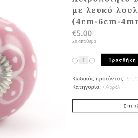
με λευκό λου
(4cm-6cm-4m
€
5.00
Σε απόθεμα
Προσθήκη 
Κωδικός προϊόντος:
SFLP
Κατηγορία:
Φλοράλ
Επιπ