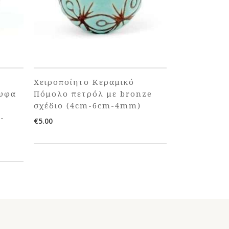
Χειροποίητο Κεραμικό
λυφα
Πόμολο πετρόλ με bronze
σχέδιο (4cm-6cm-4mm)
-
€
5.00