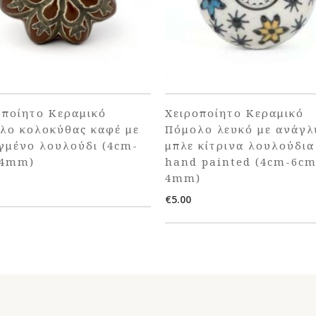
οποίητο Κεραμικό
Χειροποίητο Κεραμικό
λο κολοκύθας καφέ με
Πόμολο λευκό με ανάγ
γμένο λουλούδι (4cm-
μπλε κίτρινα λουλούδια
-4mm)
hand painted (4cm-6cm
4mm)
€
5.00