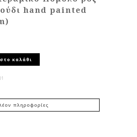
λούδι hand painted
m)
στο καλάθι
01
λέον πληροφορίες