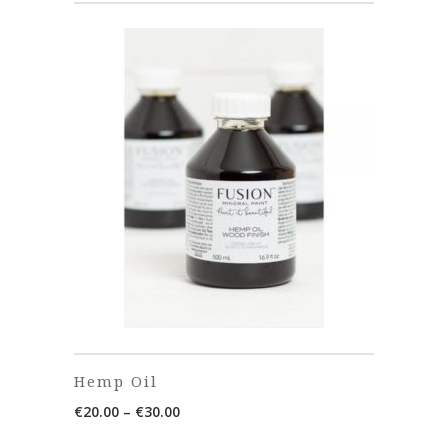
Hemp Oil
Price
€
20.00
–
€
30.00
range: