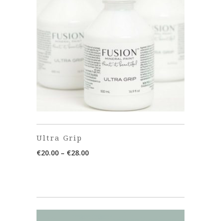
Ultra Grip
Price
€
20.00
–
€
28.00
range:
€20.00
through
€28.00