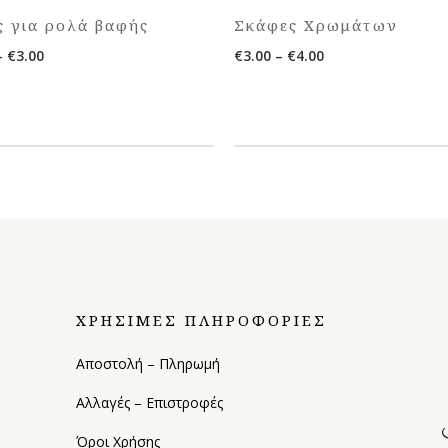
ς για ρολά βαφής
Σκάφες Χρωμάτων
Price
Price
–
€
3.00
€
3.00
–
€
4.00
range:
range:
€2.00
€3.00
through
through
€3.00
€4.00
ΧΡΗΣΙΜΕΣ ΠΛΗΡΟΦΟΡΙΕΣ
Αποστολή – Πληρωμή
Αλλαγές – Επιστροφές
Όροι Χρήσης