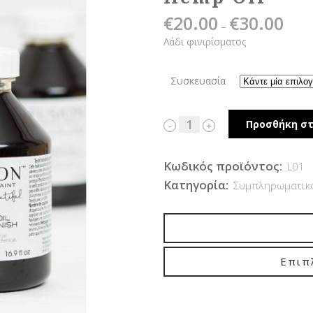
€
20.00
€
30.00
Price
–
range:
Λάδι φινιρίσματος
€20.00
throu
Συσκευασία
€30.00
Προσθήκη στ
Κωδικός προϊόντος:
L01
Κατηγορία:
Συμπληρωματικά
Επιπ