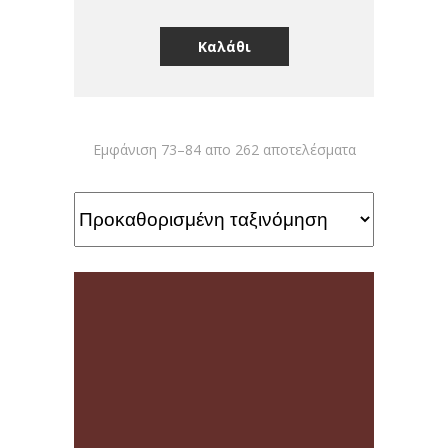
Καλάθι
Εμφάνιση 73–84 απο 262 αποτελέσματα