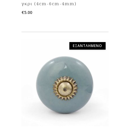
γκρι (4cm-6cm-4mm)
€
5.00
ΕΞΑΝΤΛΗΜΈΝΟ