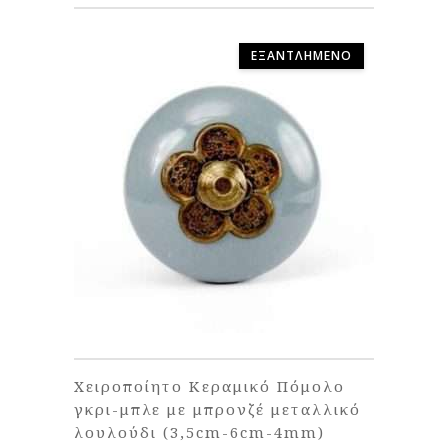
ΕΞΑΝΤΛΗΜΈΝΟ
Χειροποίητο Κεραμικό Πόμολο
γκρι-μπλε με μπρονζέ μεταλλικό
λουλούδι (3,5cm-6cm-4mm)