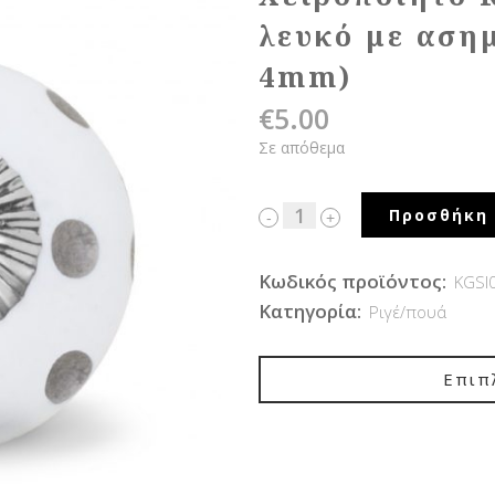
λευκό με αση
4mm)
€
5.00
Σε απόθεμα
Προσθήκη 
Κωδικός προϊόντος:
KGSI
Κατηγορία:
Ριγέ/πουά
Επιπ