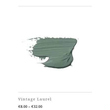
€32.00
Vintage Laurel
Price
€
8.00
–
€
32.00