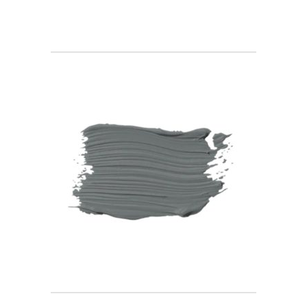
range:
€8.00
through
€32.00