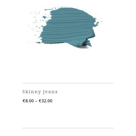
Skinny Jeans
Price
€
8.00
–
€
32.00
range:
€8.00
through
€32.00