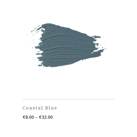
Coastal Blue
Price
€
8.00
–
€
32.00
range:
€8.00
through