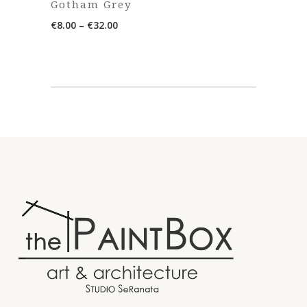
Gotham Grey
Price
€
8.00
–
€
32.00
range:
€8.00
through
€32.00