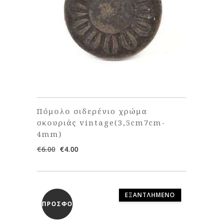
Πόμολο σιδερένιο χρώμα
σκουριάς vintage(3,5cm7cm-
4mm)
Original
Η
€
6.00
€
4.00
price
τρέχουσα
was:
τιμή
€6.00.
είναι:
€4.00.
ΕΞΑΝΤΛΗΜΈΝΟ
ΠΡΟΣΦΟΡΆ