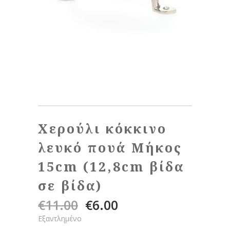
Χερούλι κόκκινο
λευκό πουά Μήκος
15cm (12,8cm βίδα
σε βίδα)
€
11.00
€
6.00
Original
Η
price
τρέχουσα
Εξαντλημένο
was:
τιμή