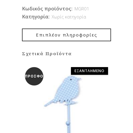
€11.00.
είναι:
Κωδικός προϊόντος:
MGR01
€6.00.
Κατηγορία:
Χωρίς κατηγορία
Επιπλέον πληροφορίες
Σχετικά Προϊόντα
ΕΞΑΝΤΛΗΜΈΝΟ
ΠΡΟΣΦΟΡΆ