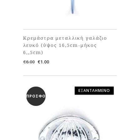
Κρεμάστρα μεταλλική γαλάζιο
λευκό (ύψος 16,5cm-μήκος
6,,5cm)
Original
Η
€
6.00
€
1.00
price
τρέχουσα
was:
τιμή
€6.00.
είναι:
€1.00.
ΕΞΑΝΤΛΗΜΈΝΟ
ΠΡΟΣΦΟΡΆ