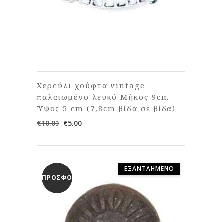
Χερούλι χούφτα vintage
παλαιωμένο λευκό Μήκος 9cm
Ύψος 5 cm (7,8cm βίδα σε βίδα)
Original
Η
€
10.00
€
5.00
price
τρέχουσα
was:
τιμή
€10.00.
είναι:
€5.00.
ΕΞΑΝΤΛΗΜΈΝΟ
ΠΡΟΣΦΟΡΆ