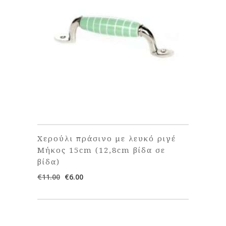
Χερούλι πράσινο με λευκό ριγέ
Μήκος 15cm (12,8cm βίδα σε
βίδα)
Original
Η
€
11.00
€
6.00
price
τρέχουσα
was:
τιμή
€11.00.
είναι:
€6.00.