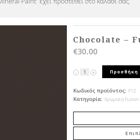
ineral Paint” έχει προστεθεί στο καλάθι σας.
Chocolate – F
€
30.00
Προσθήκη 
Κωδικός προϊόντος:
F12
Κατηγορία:
Χρώματα Fusion 
Επιπ