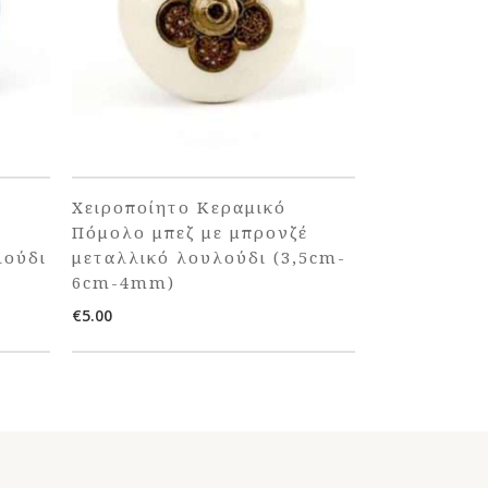
Χειροποίητο Κεραμικό
Πόμολο μπεζ με μπρονζέ
λούδι
μεταλλικό λουλούδι (3,5cm-
6cm-4mm)
€
5.00