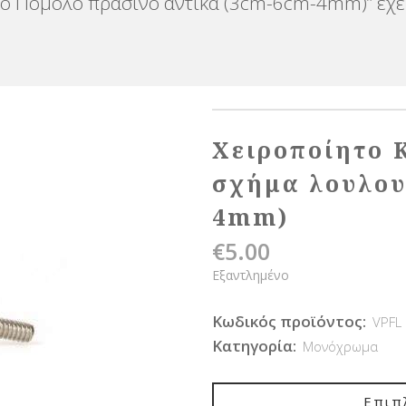
κό Πόμολο πράσινο αντίκα (3cm-6cm-4mm)” έχει
Χειροποίητο 
σχήμα λουλου
4mm)
€
5.00
Εξαντλημένο
Κωδικός προϊόντος:
VPFL
Κατηγορία:
Μονόχρωμα
Επιπ