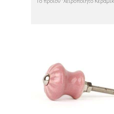
Το προϊόν “Χειροποίητο Κεραμι