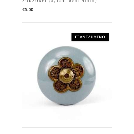
λουλούδι (3,5cm-6cm-4mm)
€
5.00
ΕΞΑΝΤΛΗΜΈΝΟ